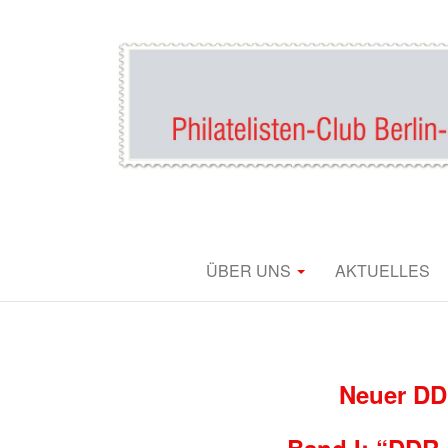
DD
ÜBER UNS
AKTUELLES
P
Neuer DDR
Band I: “DDR