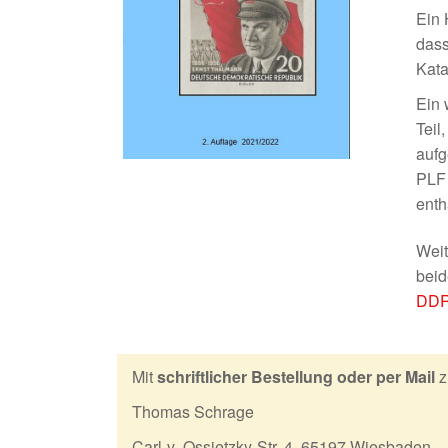
Ein 
dass
Kata
Ein 
Teil
aufg
PLF 
enth
Weit
beid
DDR-
Mit
schriftlicher Bestellung oder per Mail
z
Thomas Schrage
Carl-v.-Ossietzky-Str. 4, 65197 Wiesbaden