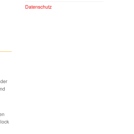
Datenschutz
 der
and
den
block