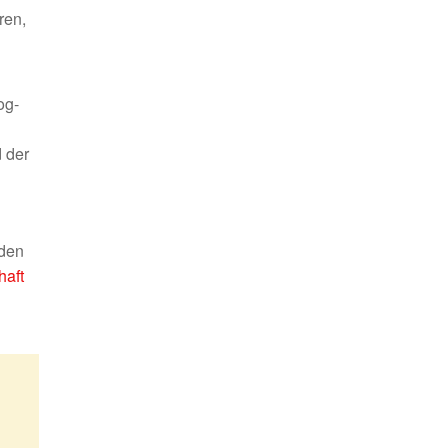
ren,
og-
 der
 den
aft