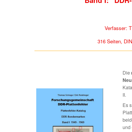
Verfasser: 
316 Seiten, DI
Die
Neu
Kata
II.
Es s
Plat
beid
und