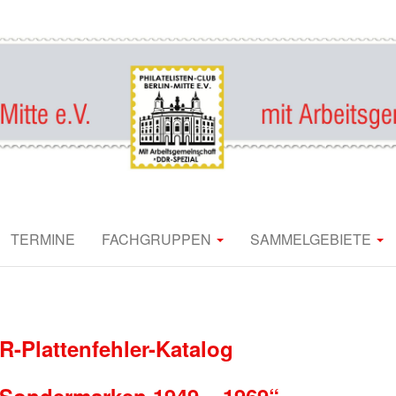
R PHILATELIE 
TERMINE
FACHGRUPPEN
SAMMELGEBIETE
OSTGESCHICH
SMit_16
-Plattenfehler-Katalog
-Sondermarken 1949 – 1969“