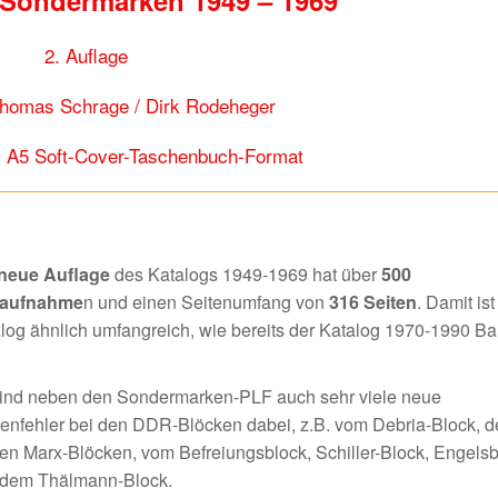
2. Auflage
Thomas Schrage / Dirk Rodeheger
N A5 Soft-Cover-Taschenbuch-Format
neue Auflage
des Katalogs 1949-1969 hat über
500
aufnahme
n und einen Seitenumfang von
316 Seiten
. Damit ist
log ähnlich umfangreich, wie bereits der Katalog 1970-1990 B
ind neben den Sondermarken-PLF auch sehr viele neue
tenfehler bei den DDR-Blöcken dabei, z.B. vom Debria-Block, 
en Marx-Blöcken, vom Befreiungsblock, Schiller-Block, Engels
 dem Thälmann-Block.