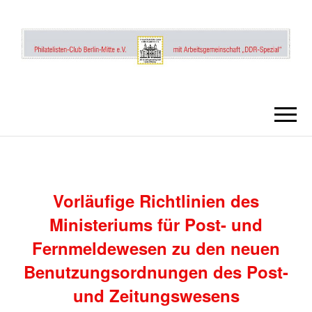
DDR PHILATE
UND
POSTGESCHI
SR2_03
Vorläufige Richtlinien des
Ministeriums für Post- und
Fernmeldewesen zu den neuen
Benutzungsordnungen des Post-
und Zeitungswesens