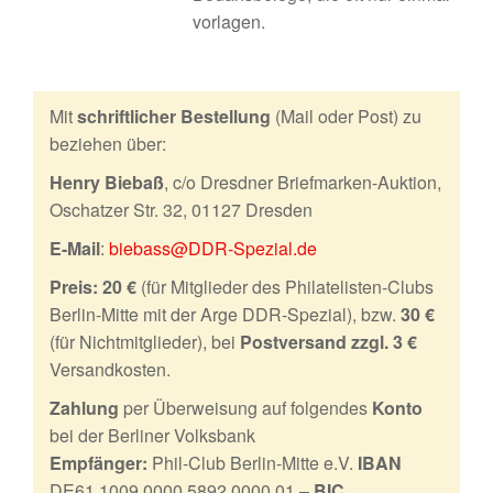
vorlagen.
Mit
schriftlicher Bestellung
(Mail oder Post) zu
beziehen über:
Henry Biebaß
, c/o Dresdner Briefmarken-Auktion,
Oschatzer Str. 32, 01127 Dresden
E-Mail
:
biebass@DDR-Spezial.de
Preis:
20 €
(für Mitglieder des Philatelisten-Clubs
Berlin-Mitte mit der Arge DDR-Spezial), bzw.
30 €
(für Nichtmitglieder), bei
Postversand zzgl. 3 €
Versandkosten.
Zahlung
per Überweisung auf folgendes
Konto
bei der Berliner Volksbank
Empfänger:
Phil-Club Berlin-Mitte e.V.
IBAN
DE61 1009 0000 5892 0000 01 –
BIC