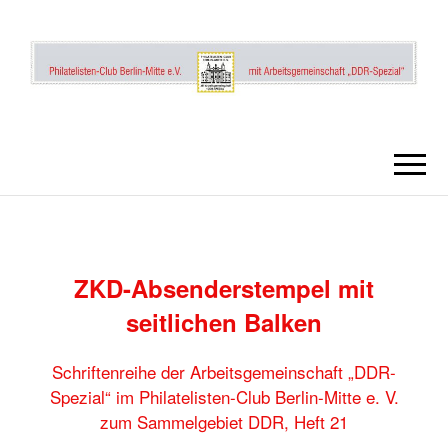
DDR PHILATE
UND
POSTGESCHI
SR1_21
ZKD-Absenderstempel mit
seitlichen Balken
Schriftenreihe der Arbeitsgemeinschaft „DDR-
Spezial“ im Philatelisten-Club Berlin-Mitte e. V.
zum Sammelgebiet DDR, Heft 21